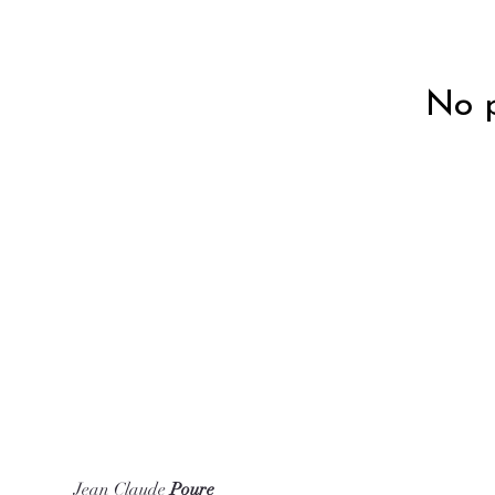
No p
Jean Claude
Poure