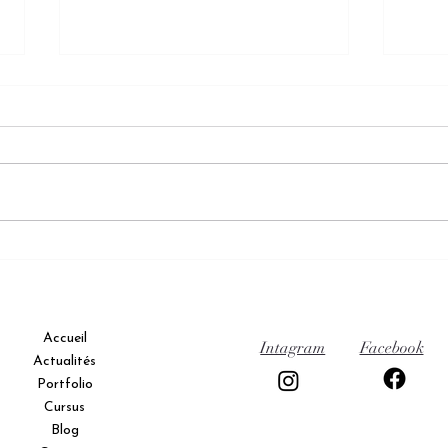
Portf
: un 
Il y a
profo
maniè
Ses p
simpl
Créer un reportage photo de
ouver
voyage percutant pour réussir
des é
son reportage photo
Accueil
Intagram
Facebook
Actualités
Portfolio
Cursus
Blog