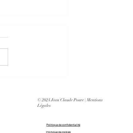
olio de Jean Claude Poure
regard unique
 quelque chose de
ndément captivant dans la
re dont il capture le monde.
hotographies ne sont pas de
es images, mais des fenêtres
tes sur des instants suspendus,
mo
© 2024 Jean Claude Poure |
Mentions
Légales
Politique de confidentialité
Politique de cookies