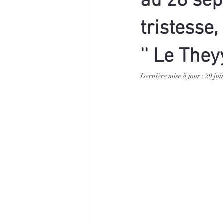
au 28 sep
tristesse,
'' Le The
Dernière mise à jour :
29 jui