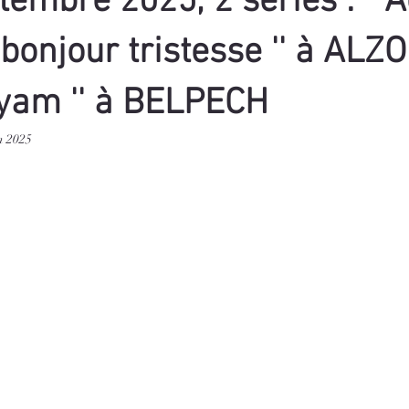
tembre 2025, 2 séries : " 
 bonjour tristesse '' à ALZ
yyam '' à BELPECH
n 2025