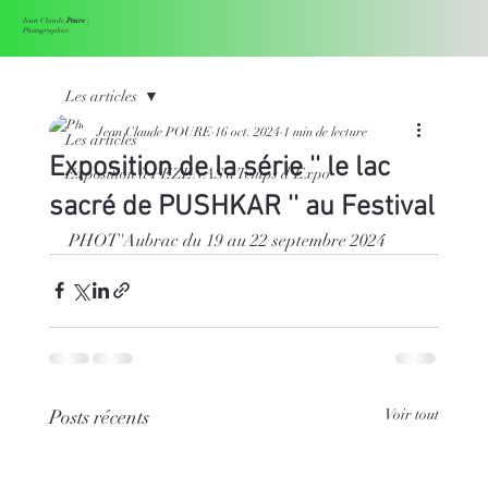
Jean Claude
Poure
|
Photographies
Les articles
Jean Claude POURE
16 oct. 2024
1 min de lecture
Les articles
Exposition de la série '' le lac
Exposition à PÉZENAS à Temps d'Expo
sacré de PUSHKAR '' au Festival
PHOT'Aubrac du 19 au 22 septembre 2024
Posts récents
Voir tout